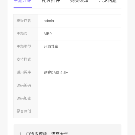
主题介绍
配套插件
购买须知
常见问题
网
模板作者
admin
主题ID
MB9
主题类型
开源共享
支持样式
适用程序
迅睿CMS 4.6+
源码编码
源码加密
是否原创
1、自适应模板，漂亮大气